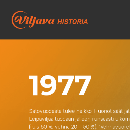
1977
Satovuodesta tulee heikko. Huonot säät ja
Leipäviljaa tuodaan jälleen runsaasti ulkom
(ruis 50 %, vehnä 20 – 50 %). ”Vehnävuoret”