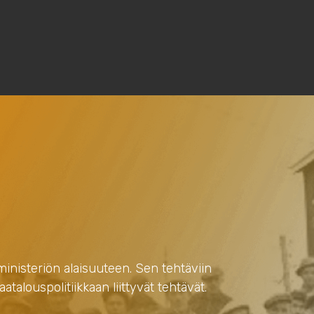
ministeriön alaisuuteen. Sen tehtäviin
louspolitiikkaan liittyvät tehtävät.