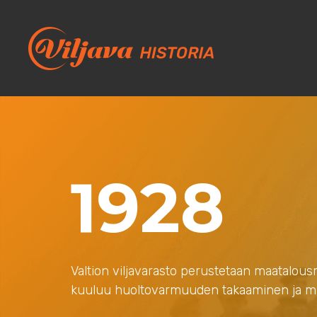
1928
Valtion viljavarasto perustetaan maatalous
kuuluu huoltovarmuuden takaaminen ja maata