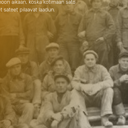
noon aikaan, koska kotimaan sato
t sateet pilaavat laadun.