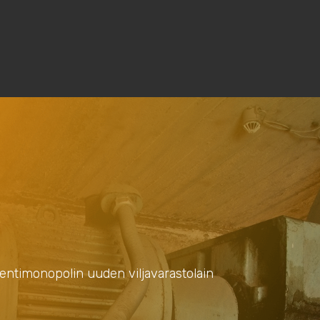
vientimonopolin uuden viljavarastolain