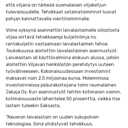
että viljana on tärkeää suomalaisen viljaketjun
tulevaisuudelle. Tehokkaat satamatoiminnot luovat
pohjan kannattavalla vientitoiminnalle.
Viime syksynä asennettiin laivalastaimelle siilostosta
viljaa siirtävä tehokkaampi kuljetinlinja ns.
rantakuljetin vastaamaan laivalastaimen tehoa.
Toukokuussa aloitettiin laivalastaimen asennustyöt.
Laivalastain oli käyttövalmiina elokuun alussa, jolloin
aloitettiin Viljavan henkilöstön perehdytys uuteen
työvälineeseen. Kokonaisuudessaan investoinnit
maksavat noin 2,5 miljoonaa euroa. Molemmissa
investoinneissa pääurakoitsijana toimi raumalainen
Jakaja Oy. Kun asennustyöt tehtiin kotimaisin voimin,
kotimaisuusaste lähentelee 50 prosenttia, vaikka itse
lastain tuleekin Saksasta.
”Neueron laivalastain on uuden sukupolven
teknologiaa. Siinä yhdistyvät tehokkuus,