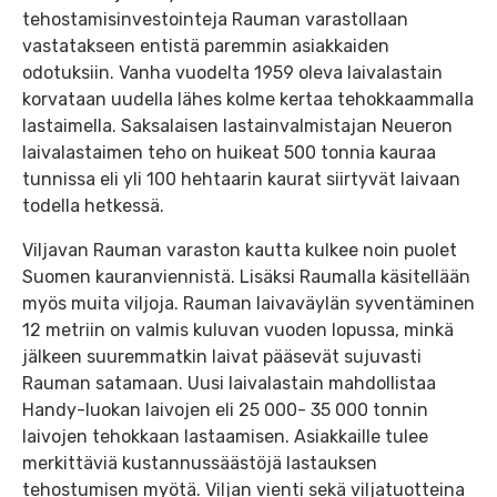
tehostamisinvestointeja Rauman varastollaan
vastatakseen entistä paremmin asiakkaiden
odotuksiin. Vanha vuodelta 1959 oleva laivalastain
korvataan uudella lähes kolme kertaa tehokkaammalla
lastaimella. Saksalaisen lastainvalmistajan Neueron
laivalastaimen teho on huikeat 500 tonnia kauraa
tunnissa eli yli 100 hehtaarin kaurat siirtyvät laivaan
todella hetkessä.
Viljavan Rauman varaston kautta kulkee noin puolet
Suomen kauranviennistä. Lisäksi Raumalla käsitellään
myös muita viljoja. Rauman laivaväylän syventäminen
12 metriin on valmis kuluvan vuoden lopussa, minkä
jälkeen suuremmatkin laivat pääsevät sujuvasti
Rauman satamaan. Uusi laivalastain mahdollistaa
Handy-luokan laivojen eli 25 000- 35 000 tonnin
laivojen tehokkaan lastaamisen. Asiakkaille tulee
merkittäviä kustannussäästöjä lastauksen
tehostumisen myötä. Viljan vienti sekä viljatuotteina