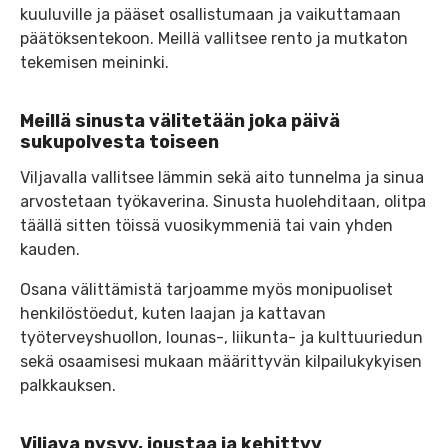
kuuluville ja pääset osallistumaan ja vaikuttamaan
päätöksentekoon. Meillä vallitsee rento ja mutkaton
tekemisen meininki.
Meillä sinusta välitetään joka päivä
sukupolvesta toiseen
Viljavalla vallitsee lämmin sekä aito tunnelma ja sinua
arvostetaan työkaverina. Sinusta huolehditaan, olitpa
täällä sitten töissä vuosikymmeniä tai vain yhden
kauden.
Osana välittämistä tarjoamme myös monipuoliset
henkilöstöedut, kuten laajan ja kattavan
työterveyshuollon, lounas-, liikunta- ja kulttuuriedun
sekä osaamisesi mukaan määrittyvän kilpailukykyisen
palkkauksen.
Viljava pysyy, joustaa ja kehittyy