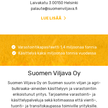
Laivakatu 3 00150 Helsinki
palaute@suomenviljava.fi
LUE LISÄÄ
Varastointikapasiteetti 1,4 miljoonaa tonnia
Käsittelyä kaksi miljoonaa tonnia vuodessa
Suomen Viljava Oy
Suomen Viljava Oy on Suomen suurin viljan ja agri-
bulkraaka-aineiden käsittelyyn ja varastointiin
erikoistunut yritys. Tarjoamme varastointi- ja
käsittelypalveluja sekä kotimaassa että vienti-,
tuonti- ja transitokaupassa toimiville yrityksille.