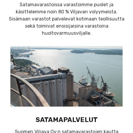
Satamavarastoissa varastoimme puolet ja
käsittelemme noin 80 % Viljavan volyymeista.
Sisämaan varastot palvelevat kotimaan teollisuutta
sekä toimivat ensisijaisina varastoina
huoltovarmuusviljalle.
SATAMAPALVELUT
Suomen Viljava Oy:n satamavarastojen kautta