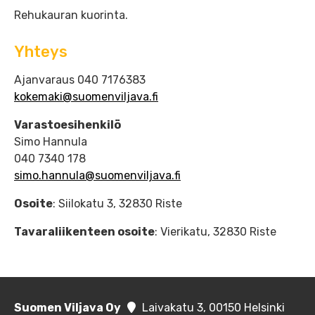
Rehukauran kuorinta.
Yhteys
Ajanvaraus 040 7176383
kokemaki@suomenviljava.fi
Varastoesihenkilö
Simo Hannula
040 7340 178
simo.hannula@suomenviljava.fi
Osoite
: Siilokatu 3, 32830 Riste
Tavaraliikenteen osoite
: Vierikatu, 32830 Riste
Suomen Viljava Oy
Laivakatu 3, 00150 Helsinki