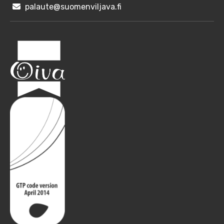
palaute@suomenviljava.fi