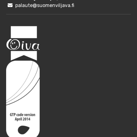
palaute@suomenviljava.fi