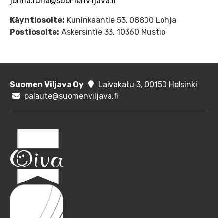
jorma.ruha@suomenviljava.fi
Käyntiosoite:
Kuninkaantie 53, 08800 Lohja
Postiosoite:
Askersintie 33, 10360 Mustio
Suomen Viljava Oy
Laivakatu 3, 00150 Helsinki
palaute@suomenviljava.fi