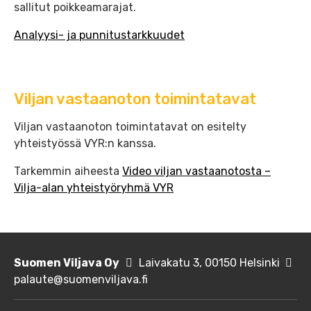
sallitut poikkeamarajat.
Analyysi- ja punnitustarkkuudet
Viljan vastaanoton toimintatavat
Viljan vastaanoton toimintatavat on esitelty
yhteistyössä VYR:n kanssa.
Tarkemmin aiheesta
Video viljan vastaanotosta –
Vilja-alan yhteistyöryhmä VYR
Suomen Viljava Oy
Laivakatu 3, 00150 Helsinki
palaute@suomenviljava.fi