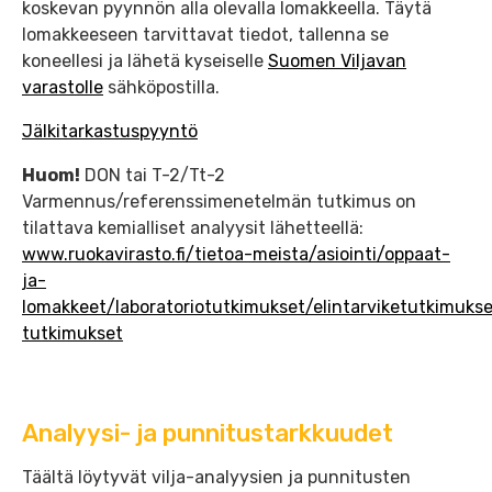
koskevan pyynnön alla olevalla lomakkeella. Täytä
lomakkeeseen tarvittavat tiedot, tallenna se
koneellesi ja lähetä kyseiselle
Suomen Viljavan
varastolle
sähköpostilla.
Jälkitarkastuspyyntö
Huom!
DON tai T-2/Tt-2
Varmennus/referenssimenetelmän tutkimus on
tilattava kemialliset analyysit lähetteellä:
www.ruokavirasto.fi/tietoa-meista/asiointi/oppaat-
ja-
lomakkeet/laboratoriotutkimukset/elintarviketutkimukse
tutkimukset
Analyysi- ja punnitustarkkuudet
Täältä löytyvät vilja-analyysien ja punnitusten