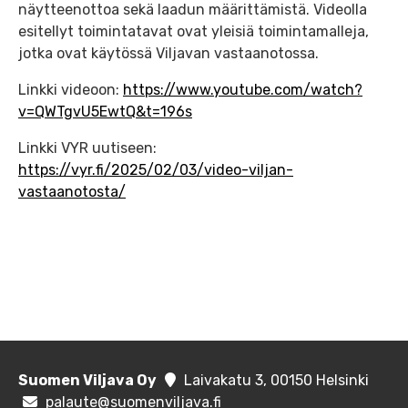
näytteenottoa sekä laadun määrittämistä. Videolla
esitellyt toimintatavat ovat yleisiä toimintamalleja,
jotka ovat käytössä Viljavan vastaanotossa.
Linkki videoon:
https://www.youtube.com/watch?
v=QWTgvU5EwtQ&t=196s
Linkki VYR uutiseen:
https://vyr.fi/2025/02/03/video-viljan-
vastaanotosta/
Suomen Viljava Oy
Laivakatu 3, 00150 Helsinki
palaute@suomenviljava.fi