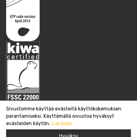
Sivustomme käyttää evästeitä käyttökokemuksen
parantamiseksi. Käyttämällä sivustoa hyväksyt
evästeiden käytön.
Lue lisää
Copyright 2019 Suomen Viljava Oy
Hyväksy