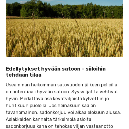
Edellytykset hyvään satoon – siiloihin
tehdään tilaa
Useamman heikomman satovuoden jälkeen pelloilla
on potentiaali hyvään satoon. Syysviljat talvehtivat
hyvin. Merkittävä osa kevätviljoista kylvettiin jo
huhtikuun puolella. Jos heinäkuun sää on
tavanomainen, sadonkorjuu voi alkaa elokuun alussa.
Asiakkaiden kannalta tärkeimpiä asioita
sadonkorjuuaikana on tehokas viljan vastaanotto