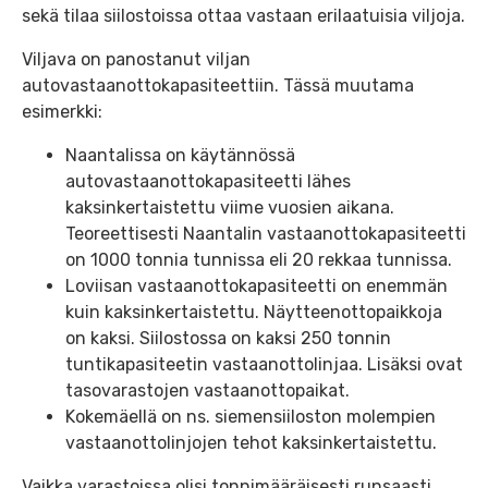
sekä tilaa siilostoissa ottaa vastaan erilaatuisia viljoja.
Viljava on panostanut viljan
autovastaanottokapasiteettiin. Tässä muutama
esimerkki:
Naantalissa on käytännössä
autovastaanottokapasiteetti lähes
kaksinkertaistettu viime vuosien aikana.
Teoreettisesti Naantalin vastaanottokapasiteetti
on 1000 tonnia tunnissa eli 20 rekkaa tunnissa.
Loviisan vastaanottokapasiteetti on enemmän
kuin kaksinkertaistettu. Näytteenottopaikkoja
on kaksi. Siilostossa on kaksi 250 tonnin
tuntikapasiteetin vastaanottolinjaa. Lisäksi ovat
tasovarastojen vastaanottopaikat.
Kokemäellä on ns. siemensiiloston molempien
vastaanottolinjojen tehot kaksinkertaistettu.
Vaikka varastoissa olisi tonnimääräisesti runsaasti