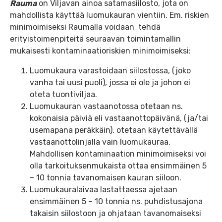
Rauma
on Viljavan ainoa satamasiilosto, jota on
mahdollista käyttää luomukauran vientiin. Em. riskien
minimoimiseksi Raumalla voidaan tehdä
erityistoimenpiteitä seuraavan toimintamallin
mukaisesti kontaminaatioriskien minimoimiseksi:
Luomukaura varastoidaan siilostossa, (joko
vanha tai uusi puoli), jossa ei ole ja johon ei
oteta tuontiviljaa.
Luomukauran vastaanotossa otetaan ns.
kokonaisia päiviä eli vastaanottopäivänä, (ja/tai
usemapana peräkkäin), otetaan käytettävällä
vastaanottolinjalla vain luomukauraa.
Mahdollisen kontaminaation minimoimiseksi voi
olla tarkoituksenmukaista ottaa ensimmäinen 5
– 10 tonnia tavanomaisen kauran siiloon.
Luomukauralaivaa lastattaessa ajetaan
ensimmäinen 5 – 10 tonnia ns. puhdistusajona
takaisin siilostoon ja ohjataan tavanomaiseksi