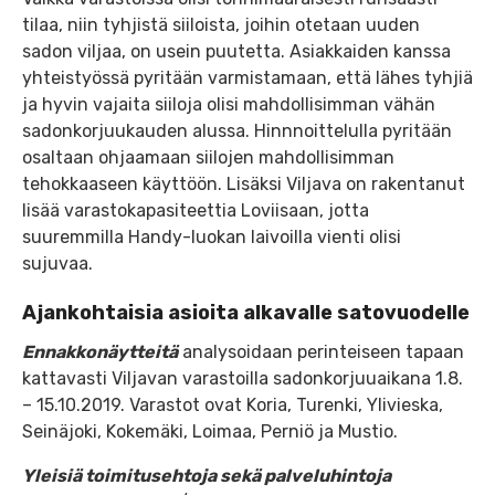
tilaa, niin tyhjistä siiloista, joihin otetaan uuden
sadon viljaa, on usein puutetta. Asiakkaiden kanssa
yhteistyössä pyritään varmistamaan, että lähes tyhjiä
ja hyvin vajaita siiloja olisi mahdollisimman vähän
sadonkorjuukauden alussa. Hinnnoittelulla pyritään
osaltaan ohjaamaan siilojen mahdollisimman
tehokkaaseen käyttöön. Lisäksi Viljava on rakentanut
lisää varastokapasiteettia Loviisaan, jotta
suuremmilla Handy-luokan laivoilla vienti olisi
sujuvaa.
Ajankohtaisia asioita alkavalle satovuodelle
Ennakkonäytteitä
analysoidaan perinteiseen tapaan
kattavasti Viljavan varastoilla sadonkorjuuaikana 1.8.
– 15.10.2019. Varastot ovat Koria, Turenki, Ylivieska,
Seinäjoki, Kokemäki, Loimaa, Perniö ja Mustio.
Yleisiä toimitusehtoja sekä palveluhintoja