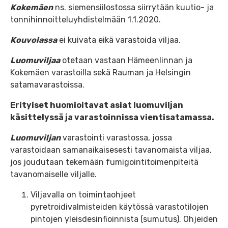
Kokemäen
ns. siemensiilostossa siirrytään kuutio- ja
tonnihinnoitteluyhdistelmään 1.1.2020.
Kouvolassa
ei kuivata eikä varastoida viljaa.
Luomuviljaa
otetaan vastaan Hämeenlinnan ja
Kokemäen varastoilla sekä Rauman ja Helsingin
satamavarastoissa.
Erityiset huomioitavat asiat luomuviljan
käsittelyssä ja varastoinnissa vientisatamassa.
Luomuviljan
varastointi varastossa, jossa
varastoidaan samanaikaisesesti tavanomaista viljaa,
jos joudutaan tekemään fumigointitoimenpiteitä
tavanomaiselle viljalle.
Viljavalla on toimintaohjeet
pyretroidivalmisteiden käytössä varastotilojen
pintojen yleisdesinfioinnista (sumutus). Ohjeiden