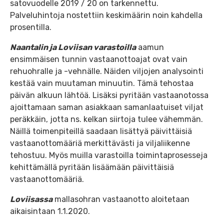
satovuodelle 2019 / 20 on tarkennettu.
Palveluhintoja nostettiin keskimäärin noin kahdella
prosentilla.
Naantalin ja Loviisan varastoilla
aamun
ensimmäisen tunnin vastaanottoajat ovat vain
rehuohralle ja -vehnälle. Näiden viljojen analysointi
kestää vain muutaman minuutin. Tämä tehostaa
päivän alkuun lähtöä. Lisäksi pyritään vastaanotossa
ajoittamaan saman asiakkaan samanlaatuiset viljat
peräkkäin, jotta ns. kelkan siirtoja tulee vähemmän.
Näillä toimenpiteillä saadaan lisättyä päivittäisiä
vastaanottomääriä merkittävästi ja viljaliikenne
tehostuu. Myös muilla varastoilla toimintaprosesseja
kehittämällä pyritään lisäämään päivittäisiä
vastaanottomääriä.
Loviisassa
mallasohran vastaanotto aloitetaan
aikaisintaan 1.1.2020.