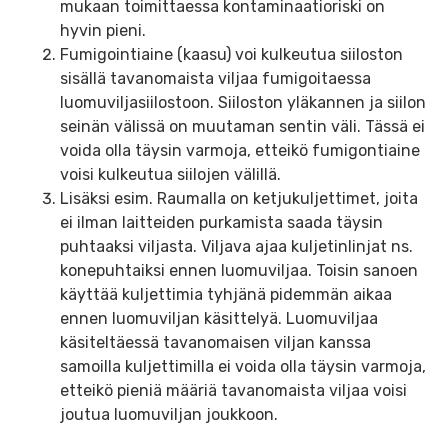
mukaan toimittaessa kontaminaatioriski on
hyvin pieni.
Fumigointiaine (kaasu) voi kulkeutua siiloston
sisällä tavanomaista viljaa fumigoitaessa
luomuviljasiilostoon. Siiloston yläkannen ja siilon
seinän välissä on muutaman sentin väli. Tässä ei
voida olla täysin varmoja, etteikö fumigontiaine
voisi kulkeutua siilojen välillä.
Lisäksi esim. Raumalla on ketjukuljettimet, joita
ei ilman laitteiden purkamista saada täysin
puhtaaksi viljasta. Viljava ajaa kuljetinlinjat ns.
konepuhtaiksi ennen luomuviljaa. Toisin sanoen
käyttää kuljettimia tyhjänä pidemmän aikaa
ennen luomuviljan käsittelyä. Luomuviljaa
käsiteltäessä tavanomaisen viljan kanssa
samoilla kuljettimilla ei voida olla täysin varmoja,
etteikö pieniä määriä tavanomaista viljaa voisi
joutua luomuviljan joukkoon.