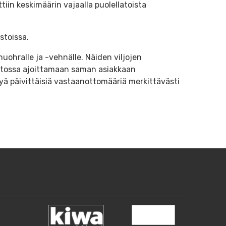
iin keskimäärin vajaalla puolellatoista
stoissa.
ohralle ja -vehnälle. Näiden viljojen
notossa ajoittamaan saman asiakkaan
ttyä päivittäisiä vastaanottomääriä merkittävästi