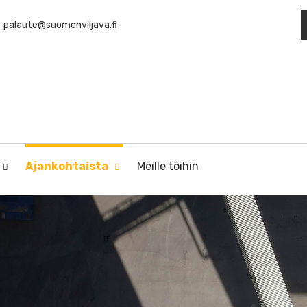
palaute@suomenviljava.fi
Ajankohtaista
Meille töihin