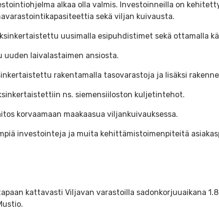
ointiohjelma alkaa olla valmis. Investoinneilla on kehitetty 
varastointikapasiteettia sekä viljan kuivausta.
sinkertaistettu uusimalla esipuhdistimet sekä ottamalla kä
u uuden laivalastaimen ansiosta.
inkertaistettu rakentamalla tasovarastoja ja lisäksi rakenne
ksinkertaistettiin ns. siemensiiloston kuljetintehot.
laitos korvaamaan maakaasua viljankuivauksessa.
ienempiä investointeja ja muita kehittämistoimenpiteitä asiak
paan kattavasti Viljavan varastoilla sadonkorjuuaikana 1.8. 
Mustio.