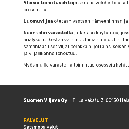
Yleisiä toimitusehtoja
sekä palveluhintoja sat
prosentilla.
Luomuviljaa
otetaan vastaan Hämeenlinnan ja 
Naantalin varastolla
jatketaan käytäntöä, joss
analysointi kestää vain muutaman minuutin. Täm
samanlaatuiset viljat peräkkäin, jotta ns. kelkan
ja viljaliikenne tehostuu.
Myös muilla varastoilla toimintaprosesseja kehit
Suomen Viljava Oy
Laivakatu 3, 00150 Hels
PALVELUT
Satamapalvelut