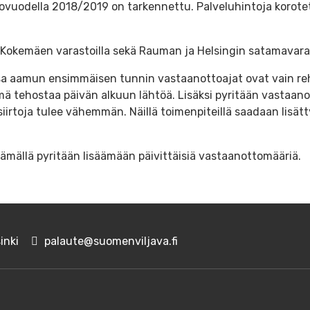
ovuodella 2018/2019 on tarkennettu. Palveluhintoja korotett
Kokemäen varastoilla sekä Rauman ja Helsingin satamavara
a aamun ensimmäisen tunnin vastaanottoajat ovat vain rehu
ä tehostaa päivän alkuun lähtöä. Lisäksi pyritään vastaa
 siirtoja tulee vähemmän. Näillä toimenpiteillä saadaan lisä
tämällä pyritään lisäämään päivittäisiä vastaanottomääriä.
inki
palaute@suomenviljava.fi