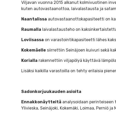
Viljavan vuonna 2015 alkanut kolmivuotinen invest
kuten autovastaanottoa, laivalastausta ja satama
Naantalissa
autovastaanottokapasiteetti on kak
Raumalla
laivalastausteho on kaksinkertaistett
Loviisassa
on varastointikapasiteetti lähes kaks
Kokemäelle
siirrettiin Seinäjoen kuivuri sekä ka
Korialla
rakennettiin viljapölyä käyttävä lämpö
Lisäksi kaikilla varastoilla on tehty erilaisia p
Sadonkorjuukauden asioita
Ennakkonäytteitä
analysoidaan perinteiseen ta
Ylivieska, Seinäjoki, Kokemäki, Loimaa, Perniö ja 