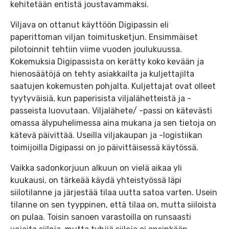
kehitetään entistä joustavammaksi.
Viljava on ottanut käyttöön Digipassin eli
paperittoman viljan toimitusketjun. Ensimmäiset
pilotoinnit tehtiin viime vuoden joulukuussa.
Kokemuksia Digipassista on kerätty koko kevään ja
hienosäätöjä on tehty asiakkailta ja kuljettajilta
saatujen kokemusten pohjalta. Kuljettajat ovat olleet
tyytyväisiä, kun paperisista viljalähetteistä ja -
passeista luovutaan. Viljalähete/ -passi on kätevästi
omassa älypuhelimessa aina mukana ja sen tietoja on
kätevä päivittää. Useilla viljakaupan ja -logistiikan
toimijoilla Digipassi on jo päivittäisessä käytössä.
Vaikka sadonkorjuun alkuun on vielä aikaa yli
kuukausi, on tärkeää käydä yhteistyössä läpi
siilotilanne ja järjestää tilaa uutta satoa varten. Usein
tilanne on sen tyyppinen, että tilaa on, mutta siiloista
on pulaa. Toisin sanoen varastoilla on runsaasti