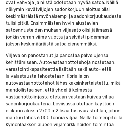
ovat vahvoja ja niistä odotetaan hyvää satoa. Näillä
näkymin kevätviljojen sadonkorjuun aloitus olisi
keskimääräistä myöhäisempi ja sadonkorjuukaudesta
tulisi pitkä. Ensimmäisten hyvin alustavien
satoennusteiden mukaan viljasato olisi jäämässä
jonkin verran viime vuotta ja selvästi pidemmän
jakson keskimääräistä satoa pienemmäksi.
Viljava on panostanut ja panostaa palvelujensa
kehittämiseen. Autovastaanottotehoja nostetaan,
varastointikapasiteettia lisätään sekä auto- että
laivalastausta tehostetaan. Korialla on
autovastaanottotehot lähes kaksinkertaistettu, mikä
mahdollistaa sen, että yhdellä kolmesta
vastaanottolinjasta otetaan vastaan kuivaa viljaa
sadonkorjuukautena. Loviisassa otetaan käyttöön
elokuun alussa 2700 m2 lisää tasovarastotilaa, johon
mahtuu lähes 6 000 tonnia viljaa. Näillä toimenpiteillä
Kymenlaakson alueen viljamarkkinoiden toimintaa