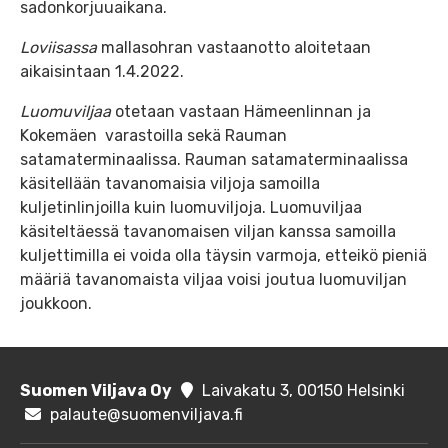
sadonkorjuuaikana.
Loviisassa
mallasohran vastaanotto aloitetaan
aikaisintaan 1.4.2022.
Luomuviljaa
otetaan vastaan Hämeenlinnan ja
Kokemäen varastoilla sekä Rauman
satamaterminaalissa. Rauman satamaterminaalissa
käsitellään tavanomaisia viljoja samoilla
kuljetinlinjoilla kuin luomuviljoja. Luomuviljaa
käsiteltäessä tavanomaisen viljan kanssa samoilla
kuljettimilla ei voida olla täysin varmoja, etteikö pieniä
määriä tavanomaista viljaa voisi joutua luomuviljan
joukkoon.
Suomen Viljava Oy
Laivakatu 3, 00150 Helsinki
palaute@suomenviljava.fi