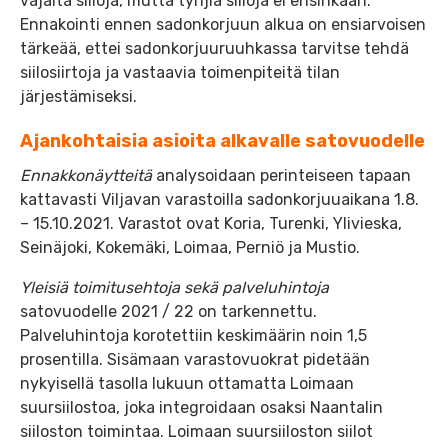
vajaita siiloja, mutta tyhjiä siiloja ei ensinkään.
Ennakointi ennen sadonkorjuun alkua on ensiarvoisen
tärkeää, ettei sadonkorjuuruuhkassa tarvitse tehdä
siilosiirtoja ja vastaavia toimenpiteitä tilan
järjestämiseksi.
Ajankohtaisia asioita alkavalle satovuodelle
Ennakkonäytteitä
analysoidaan perinteiseen tapaan
kattavasti Viljavan varastoilla sadonkorjuuaikana 1.8.
– 15.10.2021. Varastot ovat Koria, Turenki, Ylivieska,
Seinäjoki, Kokemäki, Loimaa, Perniö ja Mustio.
Yleisiä toimitusehtoja sekä palveluhintoja
satovuodelle 2021 / 22 on tarkennettu.
Palveluhintoja korotettiin keskimäärin noin 1,5
prosentilla. Sisämaan varastovuokrat pidetään
nykyisellä tasolla lukuun ottamatta Loimaan
suursiilostoa, joka integroidaan osaksi Naantalin
siiloston toimintaa. Loimaan suursiiloston siilot