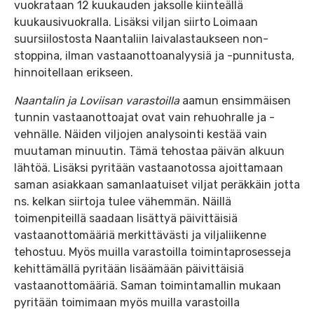
vuokrataan 12 kuukauden jaksolle kiinteällä
kuukausivuokralla. Lisäksi viljan siirto Loimaan
suursiilostosta Naantaliin laivalastaukseen non-
stoppina, ilman vastaanottoanalyysiä ja -punnitusta,
hinnoitellaan erikseen.
Naantalin ja Loviisan varastoilla
aamun ensimmäisen
tunnin vastaanottoajat ovat vain rehuohralle ja -
vehnälle. Näiden viljojen analysointi kestää vain
muutaman minuutin. Tämä tehostaa päivän alkuun
lähtöä. Lisäksi pyritään vastaanotossa ajoittamaan
saman asiakkaan samanlaatuiset viljat peräkkäin jotta
ns. kelkan siirtoja tulee vähemmän. Näillä
toimenpiteillä saadaan lisättyä päivittäisiä
vastaanottomääriä merkittävästi ja viljaliikenne
tehostuu. Myös muilla varastoilla toimintaprosesseja
kehittämällä pyritään lisäämään päivittäisiä
vastaanottomääriä. Saman toimintamallin mukaan
pyritään toimimaan myös muilla varastoilla