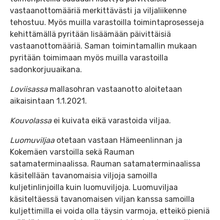
vastaanottomääriä merkittävästi ja viljaliikenne
tehostuu. Myös muilla varastoilla toimintaprosesseja
kehittämällä pyritään lisäämään päivittäisiä
vastaanottomääriä. Saman toimintamallin mukaan
pyritään toimimaan myös muilla varastoilla
sadonkorjuuaikana.
Loviisassa
mallasohran vastaanotto aloitetaan
aikaisintaan 1.1.2021.
Kouvolassa
ei kuivata eikä varastoida viljaa.
Luomuviljaa
otetaan vastaan Hämeenlinnan ja
Kokemäen varstoilla sekä Rauman
satamaterminaalissa. Rauman satamaterminaalissa
käsitellään tavanomaisia viljoja samoilla
kuljetinlinjoilla kuin luomuviljoja. Luomuviljaa
käsiteltäessä tavanomaisen viljan kanssa samoilla
kuljettimilla ei voida olla täysin varmoja, etteikö pieniä