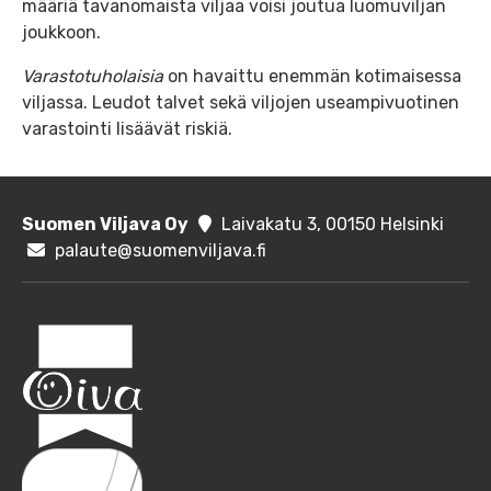
määriä tavanomaista viljaa voisi joutua luomuviljan
joukkoon.
Varastotuholaisia
on havaittu enemmän kotimaisessa
viljassa. Leudot talvet sekä viljojen useampivuotinen
varastointi lisäävät riskiä.
Suomen Viljava Oy
Laivakatu 3, 00150 Helsinki
palaute@suomenviljava.fi