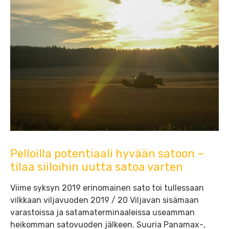
Pelloilla potentiaali hyvään satoon –
tilaa siiloihin uutta satoa varten
Viime syksyn 2019 erinomainen sato toi tullessaan
vilkkaan viljavuoden 2019 / 20 Viljavan sisämaan
varastoissa ja satamaterminaaleissa useamman
heikomman satovuoden jälkeen. Suuria Panamax-,