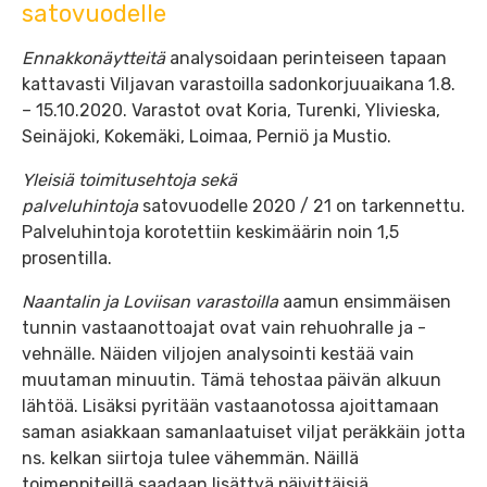
satovuodelle
Ennakkonäytteitä
analysoidaan perinteiseen tapaan
kattavasti Viljavan varastoilla sadonkorjuuaikana 1.8.
– 15.10.2020. Varastot ovat Koria, Turenki, Ylivieska,
Seinäjoki, Kokemäki, Loimaa, Perniö ja Mustio.
Yleisiä toimitusehtoja sekä
palveluhintoja
satovuodelle 2020 / 21 on tarkennettu.
Palveluhintoja korotettiin keskimäärin noin 1,5
prosentilla.
Naantalin ja Loviisan varastoilla
aamun ensimmäisen
tunnin vastaanottoajat ovat vain rehuohralle ja -
vehnälle. Näiden viljojen analysointi kestää vain
muutaman minuutin. Tämä tehostaa päivän alkuun
lähtöä. Lisäksi pyritään vastaanotossa ajoittamaan
saman asiakkaan samanlaatuiset viljat peräkkäin jotta
ns. kelkan siirtoja tulee vähemmän. Näillä
toimenpiteillä saadaan lisättyä päivittäisiä