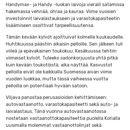
Handymax- ja Handy -luokan laivoja vieraili satamissa
hakemassa vehnää, ohraa ja kauraa. Viime vuosien
investoinnit laivalastaukseen ja varastokapasiteetin
lisäämiseen osoittivat tarpeellisuutensa.
Tämän kevään kylvöt ajoittuivat kolmelle kuukaudelle.
Huhtikuussa päästiin aikaisin pelloille. Sen jälkeen tuli
viileä ja epävakainen toukokuu. Kesäkuussa tehtiin
viimeiset kylvöt. Tuleeko sadonkorjuusta yhtä pitkä
kuin kevään toukotöistä, aika näyttää. Kasvustot
pelloilla eivät ole kaikkialla Suomessa aivan viime
vuoden luokkaa, mutta tässä vaiheessa vuotta
pelloilla on potentiaali hyvään satoon.
Viljava panostaa perusasioiden kehittämiseen:
autovastaanotto, varastokapasiteetti sekä auto- ja
laivalastaus. Tänä vuonna autovastaanotossa
nostetaan vastaanottokapasiteettia puolella Korialla
uusimalla molemmat vastaanottolinjat sekä