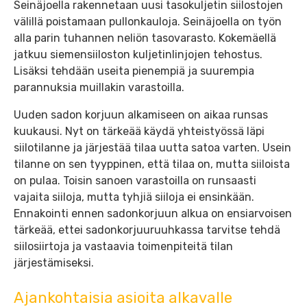
Seinäjoella rakennetaan uusi tasokuljetin siilostojen
välillä poistamaan pullonkauloja. Seinäjoella on työn
alla parin tuhannen neliön tasovarasto. Kokemäellä
jatkuu siemensiiloston kuljetinlinjojen tehostus.
Lisäksi tehdään useita pienempiä ja suurempia
parannuksia muillakin varastoilla.
Uuden sadon korjuun alkamiseen on aikaa runsas
kuukausi. Nyt on tärkeää käydä yhteistyössä läpi
siilotilanne ja järjestää tilaa uutta satoa varten. Usein
tilanne on sen tyyppinen, että tilaa on, mutta siiloista
on pulaa. Toisin sanoen varastoilla on runsaasti
vajaita siiloja, mutta tyhjiä siiloja ei ensinkään.
Ennakointi ennen sadonkorjuun alkua on ensiarvoisen
tärkeää, ettei sadonkorjuuruuhkassa tarvitse tehdä
siilosiirtoja ja vastaavia toimenpiteitä tilan
järjestämiseksi.
Ajankohtaisia asioita alkavalle