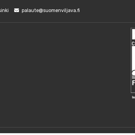
inki
palaute@suomenviljava.fi