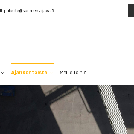
palaute@suomenviljava.fi
Ajankohtaista
Meille töihin