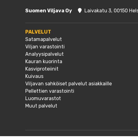
Suomen Viljava Oy
Laivakatu 3, 00150 Hels
PALVELUT
Satamapalvelut
Viljan varastointi
Analyysipalvelut
Kauran kuorinta
Kasviproteiinit
Kuivaus
Viljavan sahköiset palvelut asiakkaille
Pellettien varastointi
Luomuvarastot
Muut palvelut