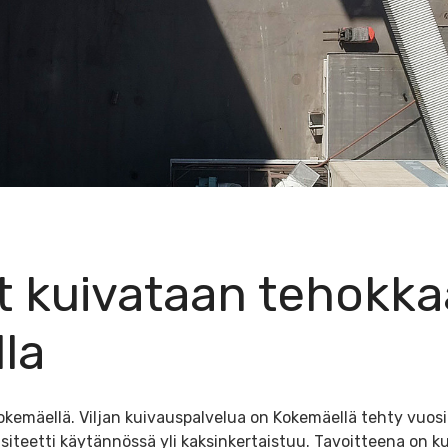
t kuivataan tehokka
la
kemäellä. Viljan kuivauspalvelua on Kokemäellä tehty vuosik
asiteetti käytännössä yli kaksinkertaistuu. Tavoitteena on k