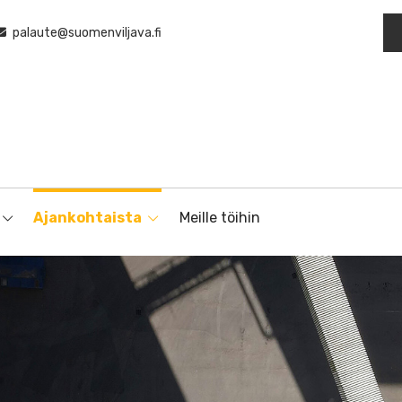
palaute@suomenviljava.fi
Ajankohtaista
Meille töihin