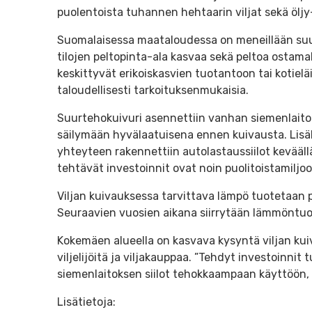
puolentoista tuhannen hehtaarin viljat sekä öljy-
Suomalaisessa maataloudessa on meneillään suu
tilojen peltopinta-ala kasvaa sekä peltoa ostamall
keskittyvät erikoiskasvien tuotantoon tai kotielä
taloudellisesti tarkoituksenmukaisia.
Suurtehokuivuri asennettiin vanhan siemenlaitokse
säilymään hyvälaatuisena ennen kuivausta. Lisäks
yhteyteen rakennettiin autolastaussiilot kevää
tehtävät investoinnit ovat noin puolitoistamilj
Viljan kuivauksessa tarvittava lämpö tuotetaan pää
Seuraavien vuosien aikana siirrytään lämmöntuo
Kokemäen alueella on kasvava kysyntä viljan kui
viljelijöitä ja viljakauppaa. ”Tehdyt investoinnit
siemenlaitoksen siilot tehokkaampaan käyttöön, 
Lisätietoja: