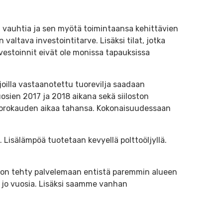
vauhtia ja sen myötä toimintaansa kehittävien
valtava investointitarve. Lisäksi tilat, jotka
nvestoinnit eivät ole monissa tapauksissa
 joilla vastaanotettu tuorevilja saadaan
osien 2017 ja 2018 aikana sekä siiloston
vuorokauden aikaa tahansa. Kokonaisuudessaan
. Lisälämpöä tuotetaan kevyellä polttoöljyllä.
ti on tehty palvelemaan entistä paremmin alueen
ula jo vuosia. Lisäksi saamme vanhan