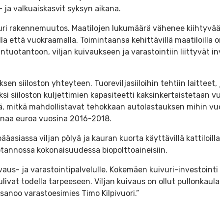
 ja valkuaiskasvit syksyn aikana.
ri rakennemuutos. Maatilojen lukumäärä vähenee kiihtyvää 
a että vuokraamalla. Toimintaansa kehittävillä maatiloilla on 
intuotantoon, viljan kuivaukseen ja varastointiin liittyvät i
n siiloston yhteyteen. Tuoreviljasiiloihin tehtiin laitteet,
i siiloston kuljettimien kapasiteetti kaksinkertaistetaan vu
llä, mitkä mahdollistavat tehokkaan autolastauksen mihin 
oonaa euroa vuosina 2016-2018.
asiassa viljan pölyä ja kauran kuorta käyttävillä kattiloilla
tannossa kokonaisuudessa biopolttoaineisiin.
vaus- ja varastointipalvelulle. Kokemäen kuivuri-investoin
 tulivat todella tarpeeseen. Viljan kuivaus on ollut pullonka
sanoo varastoesimies Timo Kilpivuori.”