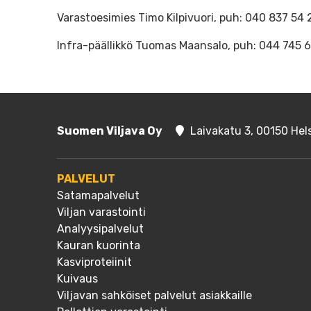
Varastoesimies Timo Kilpivuori, puh: 040 837 54 22
Infra-päällikkö Tuomas Maansalo, puh: 044 745 6
Suomen Viljava Oy
Laivakatu 3, 00150 Hels
PALVELUT
Satamapalvelut
Viljan varastointi
Analyysipalvelut
Kauran kuorinta
Kasviproteiinit
Kuivaus
Viljavan sahköiset palvelut asiakkaille